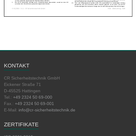
KONTAKT
CR Sicherheitstechnik GmbH
Eickener Straße 71
D-45525 Hattingen
Tel.:
+49 2324 50 69-000
Fax.:
+49 2324 50 69-001
E-Mail:
info@cr-sicherheitstechnik.de
ZERTIFIKATE