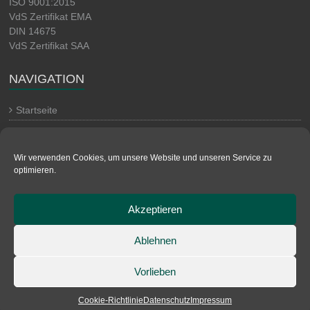
ISO 9001:2015
VdS Zertifikat EMA
DIN 14675
VdS Zertifikat SAA
NAVIGATION
Startseite
Kontakt
Impressum
Wir verwenden Cookies, um unsere Website und unseren Service zu
optimieren.
Datenschutz
AGB
Akzeptieren
Cookie-Richtlinie (EU)
Ablehnen
Copyright © 2026
CR Sicherheitstechnik GmbH
. Alle Rechte
Vorlieben
vorbehalten. Theme:
Esteem
von ThemeGrill. Präsentiert von
WordPress
.
Cookie-Richtlinie
Datenschutz
Impressum