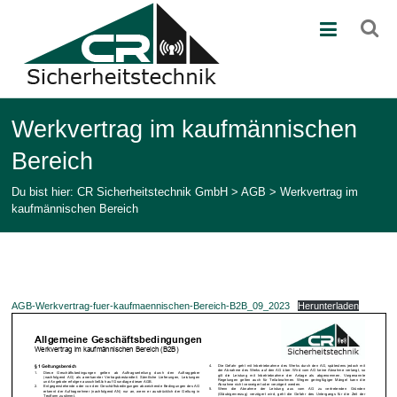
Zum
CR
Inhalt
springen
Sicherheitstechnik
GmbH
Ihr
Werkvertrag im kaufmännischen
Partner
in
Bereich
der
Sicherheitstechnik
Du bist hier:
CR Sicherheitstechnik GmbH
>
AGB
>
Werkvertrag im
kaufmännischen Bereich
AGB-Werkvertrag-fuer-kaufmaennischen-Bereich-B2B_09_2023
Herunterladen