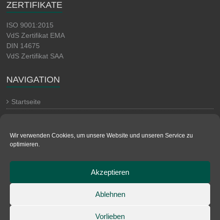
ZERTIFIKATE
ISO 9001:2015
VdS Zertifikat EMA
DIN 14675
VdS Zertifikat SAA
NAVIGATION
Startseite
Kontakt
Impressum
Wir verwenden Cookies, um unsere Website und unseren Service zu
optimieren.
Datenschutz
AGB
Akzeptieren
Cookie-Richtlinie (EU)
Ablehnen
Copyright © 2026
CR Sicherheitstechnik GmbH
. Alle Rechte
Vorlieben