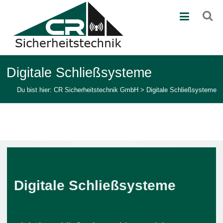
Zum
CR
Inhalt
springen
Sicherheitstechnik
GmbH
Ihr
Digitale Schließsysteme
Partner
in
Du bist hier:
CR Sicherheitstechnik GmbH
>
Digitale Schließsysteme
der
Sicherheitstechnik
Digitale Schließsysteme