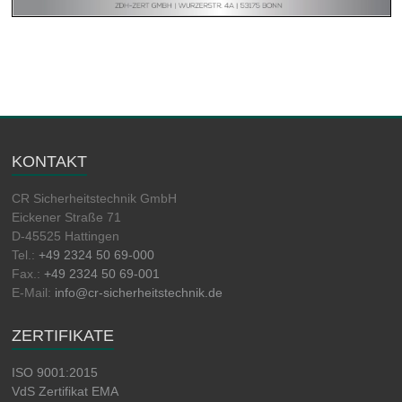
KONTAKT
CR Sicherheitstechnik GmbH
Eickener Straße 71
D-45525 Hattingen
Tel.:
+49 2324 50 69-000
Fax.:
+49 2324 50 69-001
E-Mail:
info@cr-sicherheitstechnik.de
ZERTIFIKATE
ISO 9001:2015
VdS Zertifikat EMA