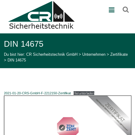
Zum
CR
Inhalt
springen
Sicherheitstechnik
GmbH
Ihr
DIN 14675
Partner
in
Du bist hier:
CR Sicherheitstechnik GmbH
>
Unternehmen
>
Zertifikate
der
>
DIN 14675
Sicherheitstechnik
2021-01-20-CRS-GmbH-F-2212150-Zertifikat
Herunterladen